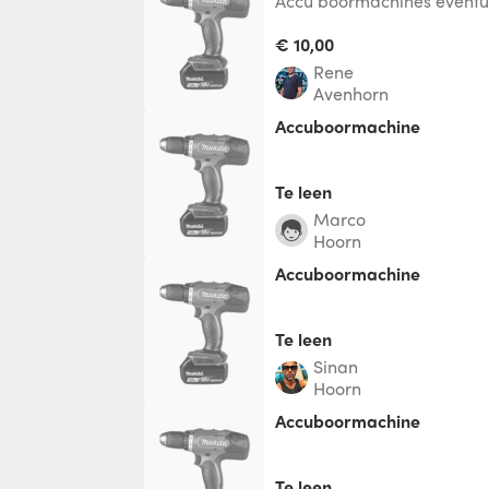
Accu boormachines eventuw
assecoires in overleg
€ 10,00
Rene
Avenhorn
Accuboormachine
Te leen
Marco
Hoorn
Accuboormachine
Te leen
Sinan
Hoorn
Accuboormachine
Te leen