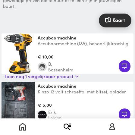
geweldige prijzen die te huur of te leen zijn in jouw eigen
buurt.
Kaart
accuboormachine
Accuboormachine (18V), behoorlijk krachtig
(70 Nm). Voorzien van snelspan-boorkop
voor boren met ee
€ 10,00
B.
Sassenheim
Toon nog 1 vergelijkbaar product
Accuboormachine
Kinzo 12 volt schroeftol met bitset, oplader
en om-de-hoek-schroef-unit.
€ 5,00
erik
Leiden
Accuboormachine
Een DeWalt accu boormachine. Met oplader