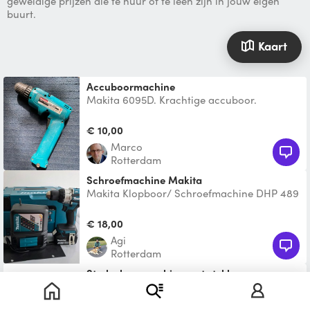
geweldige prijzen die te huur of te leen zijn in jouw eigen
buurt.
Kaart
Accuboormachine
Makita 6095D. Krachtige accuboor.
Natuurlijk krijg je de oplader er bij voor als
je een langere kl
€ 10,00
Marco
Rotterdam
Schroefmachine Makita
Makita Klopboor/ Schroefmachine DHP 489
LXT, Met lader en accu
€ 18,00
Agi
Rotterdam
Sterke boormachine met stekker
Deze boormachine werkt op normale
stroom en niet op een accu. Daardoor is hij