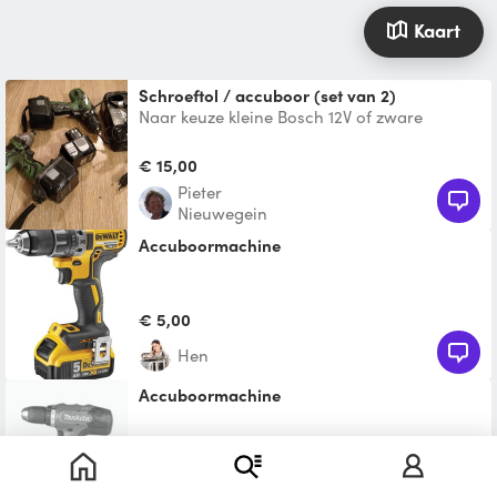
Kaart
Schroeftol / accuboor (set van 2)
Naar keuze kleine Bosch 12V of zware
Hitachi (14.4V). Slagschroever & boortol met
snelspan-kop (dus
€ 15,00
Pieter
Nieuwegein
Accuboormachine
€ 5,00
Hen
Accuboormachine
Te leen
Daniël