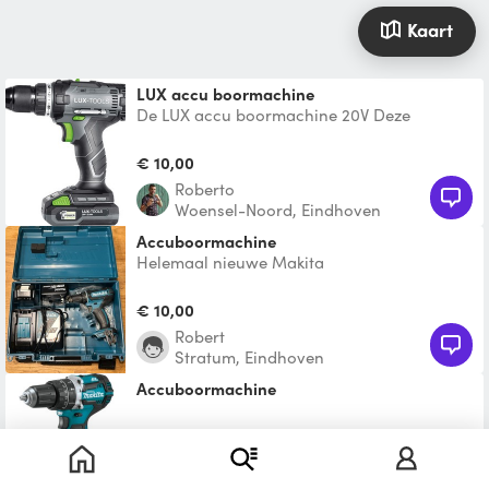
Kaart
LUX accu boormachine
De LUX accu boormachine 20V Deze
boormachine heeft een maximaal koppel
van 35 Nm, dit maakt de machi
€ 10,00
roberto
Woensel-Noord, Eindhoven
Accuboormachine
Helemaal nieuwe Makita
€ 10,00
Robert
Stratum, Eindhoven
Accuboormachine
€ 7,50
Eliska