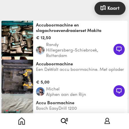
Kaart
Accuboormachine en
slagachroevendraaierset Makita
€ 12,50
Randy
Hillegersberg-Schiebroek,
Rotterdam
Accuboormachine
Een DeWalt accu boormachine. Met oplader
en accu's.
€ 5,00
Michel
Alphen aan den Rijn
Accu Boormachine
Bosch EasyDrill 1200
€ 2,50
Clementine