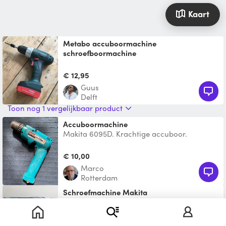
Kaart
Metabo accuboormachine
schroefboormachine
Incl koffer, twee (volle) accu’s, schroefbitjes
en lader. Ready to go!
€ 12,95
Guus
Delft
Toon nog 1 vergelijkbaar product
Accuboormachine
Makita 6095D. Krachtige accuboor.
Natuurlijk krijg je de oplader er bij voor als
je een langere kl
€ 10,00
Marco
Rotterdam
Schroefmachine Makita
Makita Klopboor/ Schroefmachine DHP 489
LXT, Met lader en accu
€ 18,00