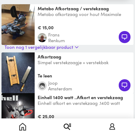
Metabo Afkortzaag / verstekzaag
Metabo afkortzaag voor hout Maximale
zaagbreedte 30cm. Diameter zaagblad is
216mm Kan ook in verst
€ 15,00
Frans
Renkum
Toon nog 1 vergelijkbaar product
Afkortzaag
Simpel verstekzaagje + verstekbak
Te leen
Joop
Amsterdam
Einhell 1400 watt ..Afkort en verstekzaag
Einhell afkort en verstekzaag .1400 watt
motor .geschikt voor hout , laminaat , en
plastic.meer info
€ 25,00
Deniz
Amsterdam