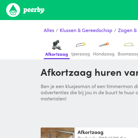
Alles
/
Klussen & Gereedschap
/
Zagen &
Ijzerzaag
Handzaag
Boomzaa
Afkortzaag
Afkortzaag huren van
Ben je een klusjesman of een timmerman di
advertenties die bij jou in de buurt te huu
materialen!
Afkortzaag