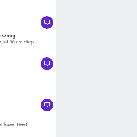
tekzaag
 tot 30 cm diep
 de balken/planken kan
 laser. Heeft
 goede conditie. Blad