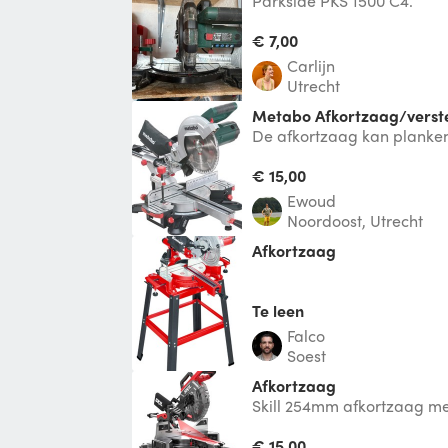
Parkside PKS 1500 C4.
€ 7,00
Carlijn
Utrecht
Metabo Afkortzaag/vers
De afkortzaag kan planken
doorzagen. De hoogte van
9.2 cm zijn.
€ 15,00
Ewoud
Noordoost, Utrecht
Afkortzaag
Te leen
Falco
Soest
Afkortzaag
Skill 254mm afkortzaag met
trekfunctie. Zaag is in erg
heeft 80 ta
€ 15,00