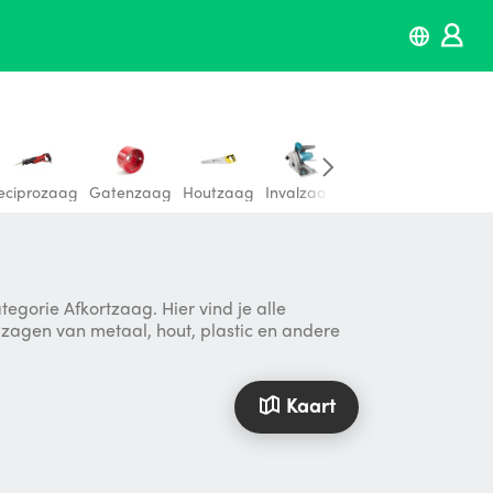
eciprozaag
Gatenzaag
Houtzaag
Invalzaag
Zaagtafel
gorie Afkortzaag. Hier vind je alle
t zagen van metaal, hout, plastic en andere
Kaart