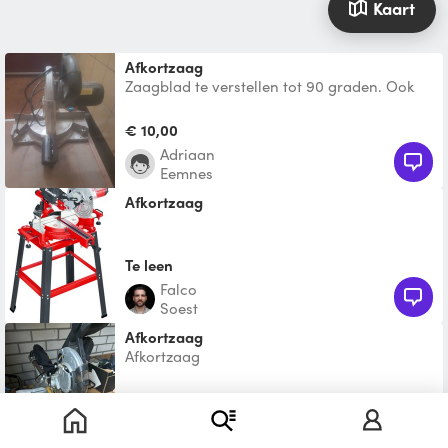
Kaart
Afkortzaag
Zaagblad te verstellen tot 90 graden. Ook
de zaaghoek is aan te passen. TYPE Ferm
fkz-255s
€ 10,00
Adriaan
Eemnes
Afkortzaag
Te leen
Falco
Soest
Afkortzaag
Afkortzaag
€ 10,00
Martijn
Vathorst, Amersfoort