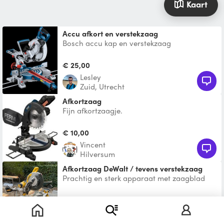
Kaart
Accu afkort en verstekzaag
Bosch accu kap en verstekzaag
€ 25,00
Lesley
Zuid, Utrecht
Afkortzaag
Fijn afkortzaagje.
€ 10,00
Vincent
Hilversum
Afkortzaag DeWalt / tevens verstekzaag
Prachtig en sterk apparaat met zaagblad
ca. 30 cm. Verhuurd zonder afgebeelde
onderstel, eventueel
€ 55,00
Ton
Vleuten-De Meern, Utrecht