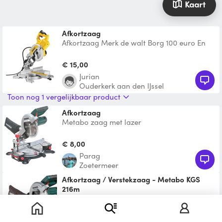
Kaart
Afkortzaag
Afkortzaag Merk de walt Borg 100 euro En
telefoonnummer
€ 15,00
Jurian
Ouderkerk aan den IJssel
Toon nog 1 vergelijkbaar product
Afkortzaag
Metabo zaag met lazer
€ 8,00
Parag
Zoetermeer
Afkortzaag / Verstekzaag - Metabo KGS
216m
Kenmerken: Robuuste constructie van
€ 12,50
gegoten aluminium. Ergonomische
Randy
handgrepen en zaagkopbesche