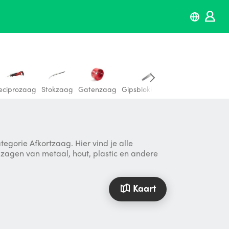
eciprozaag
Stokzaag
Gatenzaag
Gipsblokkenzaag
Houtzaag
I
gorie Afkortzaag. Hier vind je alle
t zagen van metaal, hout, plastic en andere
Kaart