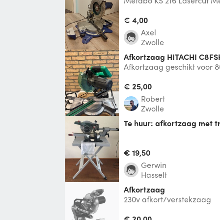
Metabo KS 216 Lasercut Me
€ 4,00
Axel
Zwolle
Afkortzaag HITACHI C8F
Afkortzaag geschikt voor
Eventueel te huren met uni
standaard (WST06)
€ 25,00
Robert
Zwolle
Te huur: afkortzaag met t
€ 19,50
gerwin
Hasselt
Afkortzaag
230v afkort/verstekzaag
€ 20,00