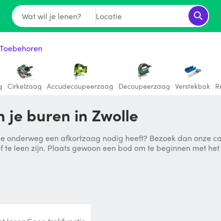
Wat wil je lenen?
Locatie
 Toebehoren
g
Cirkelzaag
Accudecoupeerzaag
Decoupeerzaag
Verstekbak
R
 je buren in Zwolle
e onderweg een afkortzaag nodig heeft? Bezoek dan onze cate
r of te leen zijn. Plaats gewoon een bod om te beginnen met he