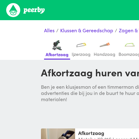
Alles
/
Klussen & Gereedschap
/
Zagen &
Ijzerzaag
Handzaag
Boomzaa
Afkortzaag
Afkortzaag huren van
Ben je een klusjesman of een timmerman di
advertenties die bij jou in de buurt te huu
materialen!
Afkortzaag