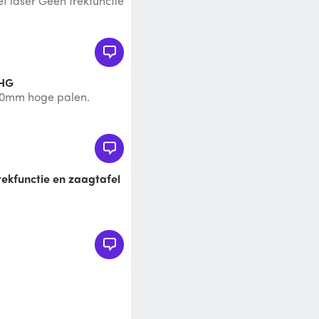
t laser Geen trekfunctie
SHG
 80mm hoge palen.
versele makita
rekfunctie en zaagtafel