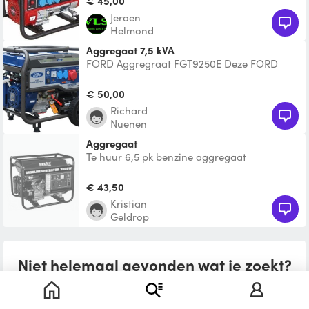
€ 45,00
Jeroen
Helmond
Aggregaat 7,5 kVA
FORD Aggregraat FGT9250E Deze FORD
aggregraat levert een continue vermogen
van 7,5 kVA met een maxi
€ 50,00
Richard
Nuenen
Aggregaat
Te huur 6,5 pk benzine aggregaat
€ 43,50
Kristian
Geldrop
Niet helemaal gevonden wat je zoekt?