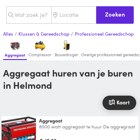
Zoeken
Alles
/
Klussen & Gereedschap
/
Professioneel Gereedschap
Compressor
Bouwdroger
Overige professioneel gereeds
Aggregaat
Aggregaat huren van je buren
in Helmond
Kaart
Aggregaat
8500 watt aggregaat te huur De aggregraat
werkt op euro 95 benzine. Wordt geleverd
met een volle ta