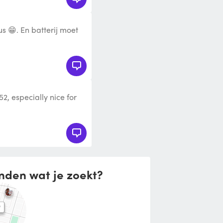
us 😁. En batterij moet
2, especially nice for
n a analog style. Analo
nden wat je zoekt?