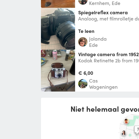
Kernhem, Ede
Spiegelreflex camera
Analoog, met filmrolletje d
ook worden ingevoegd.
Te leen
Jolanda
Ede
Vintage camera from 1952
Kodak Retinette 2b from 195
taking pictures of events i
€ 6,00
Cas
Wageningen
Niet helemaal gevo