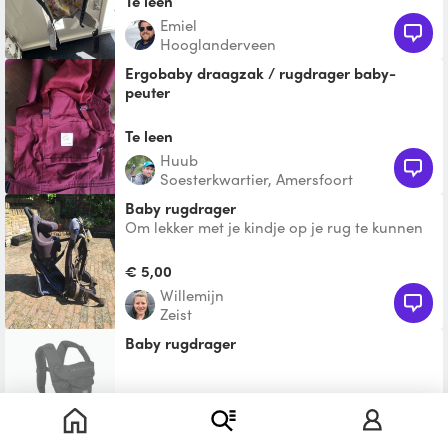
Te leen
Emiel
Hooglanderveen
Ergobaby draagzak / rugdrager baby-
peuter
Ergobaby. Ook met inzet stukken voor hele
kleine baby's.
Te leen
Huub
Soesterkwartier, Amersfoort
Baby rugdrager
Om lekker met je kindje op je rug te kunnen
wandelen
€ 5,00
Willemijn
Zeist
Baby rugdrager
€ 5,00
Carolina Pieternel