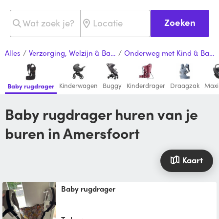
Zoeken
Alles
/
Verzorging, Welzijn & Baby
/
Onderweg met Kind & Baby
Kinderwagen
Buggy
Kinderdrager
Draagzak
Maxi
Baby rugdrager
Baby rugdrager huren van je
buren in Amersfoort
Kaart
Baby rugdrager