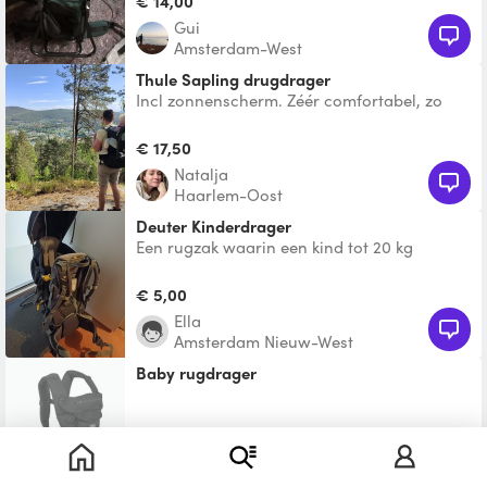
€ 14,00
Gui
Amsterdam-West
Thule Sapling drugdrager
Incl zonnenscherm. Zéér comfortabel, zo
goed als nieuw (wij hebben hem zelf pas 1
vakantie gebruikt)
€ 17,50
Natalja
Haarlem-Oost
Deuter Kinderdrager
Een rugzak waarin een kind tot 20 kg
gedragen kan worden op de rug
€ 5,00
Ella
Amsterdam Nieuw-West
Baby rugdrager
Te leen
Sigrid