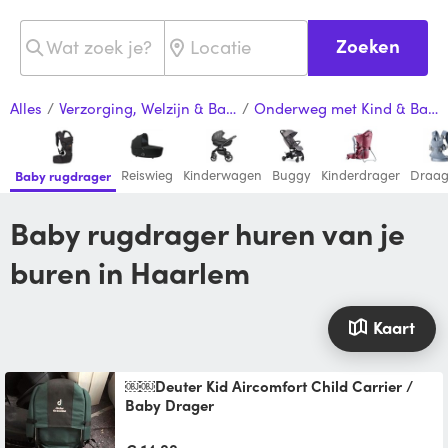
Zoeken
Alles
/
Verzorging, Welzijn & Baby
/
Onderweg met Kind & Baby
Reiswieg
Kinderwagen
Buggy
Kinderdrager
Draag
Baby rugdrager
Baby rugdrager huren van je
buren in Haarlem
Kaart
￼￼Deuter Kid Aircomfort Child Carrier /
Baby Drager
￼￼Deuter Kid Aircomfort Child Carrier /
Baby Drager Tot 20kg!