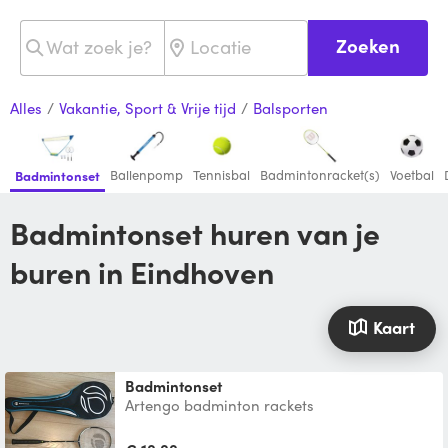
Zoeken
Alles
/
Vakantie, Sport & Vrije tijd
/
Balsporten
Ballenpomp
Tennisbal
Badmintonracket(s)
Voetbal
Badmintonset
Badmintonset huren van je
buren in Eindhoven
Kaart
badmintonset
Artengo badminton rackets