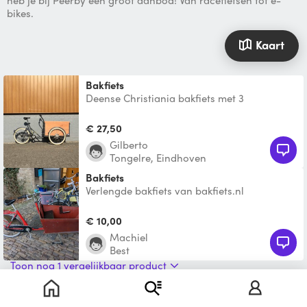
heb je bij Peerby een groot aanbod! Van racefietsen tot e-
bikes.
Kaart
Bakfiets
Deense Christiania bakfiets met 3
versnellingen en ruime bak te huur Mooie
bakfiets van het Deense
€ 27,50
Gilberto
Tongelre, Eindhoven
Bakfiets
Verlengde bakfiets van bakfiets.nl
€ 10,00
machiel
Best
Toon nog 1 vergelijkbaar product
Bakfiets