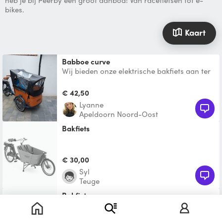
heb je bij Peerby een groot aanbod! Van racefietsen tot e-
bikes.
Kaart
Babboe curve
Wij bieden onze elektrische bakfiets aan ter
huur. Momenteel zitten er geen schalen
meer in, wel ee
€ 42,50
Lyanne
Apeldoorn Noord-Oost
Bakfiets
€ 30,00
Syl
Teuge
Bakfiets