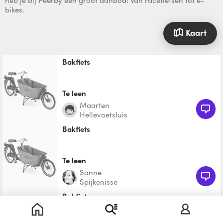
heb je bij Peerby een groot aanbod! Van racefietsen tot e-
bikes.
Kaart
Bakfiets
Te leen
Maarten
Hellevoetsluis
bakfiets
Te leen
Sanne
Spijkenisse
bakfiets