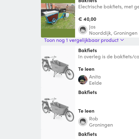
Bakfiets
Electrische bakfiets, met g
zonnepaneel op de bak, t
voor enorme a
€ 40,00
Jos
Noorddijk, Groningen
Toon nog 1 vergelijkbaar product
Bakfiets
In overleg is de bakfiets/
beschikbaar. Deze heeft 
en
Te leen
Anita
Eelde
Bakfiets
Te leen
Rob
Groningen
Bakfiets