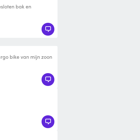
esloten bak en
evens extra accupack
cargo bike van mijn zoon
een versmalde laadbak