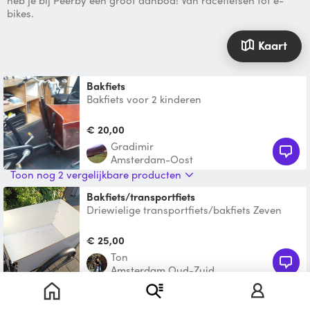
heb je bij Peerby een groot aanbod! Van racefietsen tot e-
bikes.
Kaart
Bakfiets
Bakfiets voor 2 kinderen
€ 20,00
Gradimir
Amsterdam-Oost
Toon nog 2 vergelijkbare producten
Bakfiets/transportfiets
Driewielige transportfiets/bakfiets Zeven
versnellingen Drie remmen, handremmen.
Verlichting werkend
€ 25,00
Ton
Amsterdam Oud-Zuid
Bakfiets
Deze compacte, goed onderhouden bakfiets