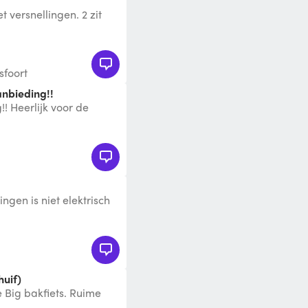
t versnellingen. 2 zit
of weggehaald kunnen
sfoort
anbieding!!
! Heerlijk voor de
and juli en/of augustus
ingen is niet elektrisch
huif)
 Big bakfiets. Ruime
riempjes. Trapt ligt en i