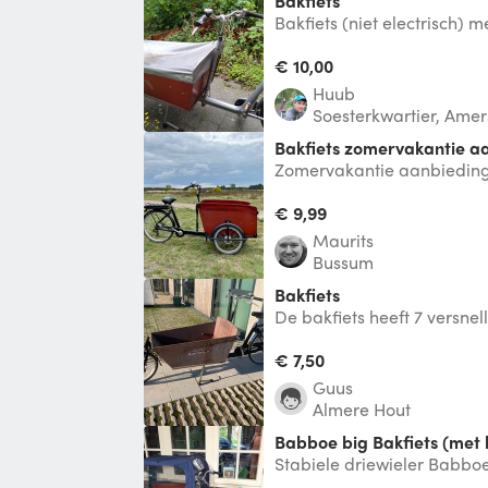
Bakfiets
Bakfiets (niet electrisch) me
bankjes, welke ingeplakt 
wo
€ 10,00
Huub
Soesterkwartier, Amer
Bakfiets zomervakantie a
Zomervakantie aanbieding!
zomervakantie. Voor de ma
te huur
€ 9,99
Maurits
Bussum
Bakfiets
De bakfiets heeft 7 versnell
en zonder kinderbankje
€ 7,50
Guus
Almere Hout
Babboe big Bakfiets (met 
Stabiele driewieler Babboe
bak met zitje en veiligheids