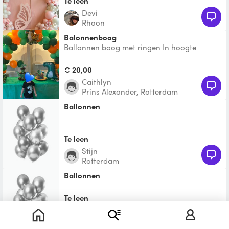
Te leen
Devi
Rhoon
Balonnenboog
Ballonnen boog met ringen In hoogte
verstelbaar
€ 20,00
Caithlyn
Prins Alexander, Rotterdam
Ballonnen
Te leen
Stijn
Rotterdam
ballonnen
Te leen
Ruud
Hillegersberg-Schiebroek,