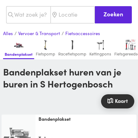
Zoeken
Alles
/
Vervoer & Transport
/
Fietsaccessoires
Fietspomp
Racefietspomp
Kettingpons
Fietsgereed
Bandenplakset
Bandenplakset huren van je
buren in S Hertogenbosch
Kaart
Bandenplakset