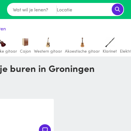
Wat wil je lenen?
Locatie
ten
eke gitaar
Cajon
Western gitaar
Akoestische gitaar
Klarinet
Elektr
 je buren in Groningen