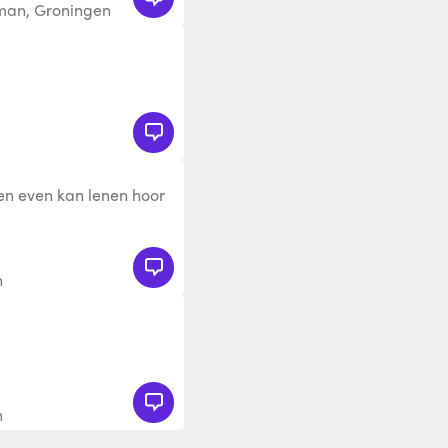
man, Groningen
gen even kan lenen hoor
n
n