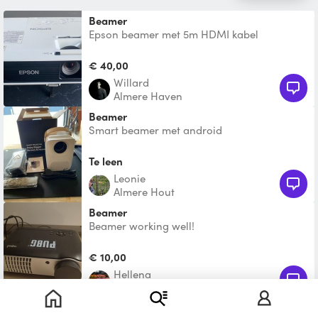
Beamer
Epson beamer met 5m HDMI kabel
€ 40,00
Willard
Almere Haven
Beamer
Smart beamer met android
besturingssysteem en USB+HDMI uitgangen
Te leen
Leonie
Almere Hout
Beamer
Beamer working well!
€ 10,00
Hellena
Almere Stad
Toon nog 1 vergelijkbaar product