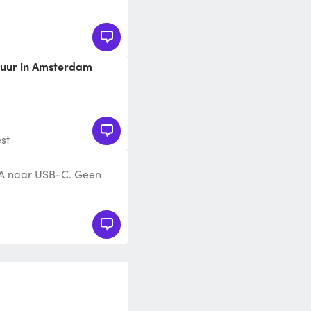
p beeld (3500 lumen;
 huur in Amsterdam
st
A naar USB-C. Geen