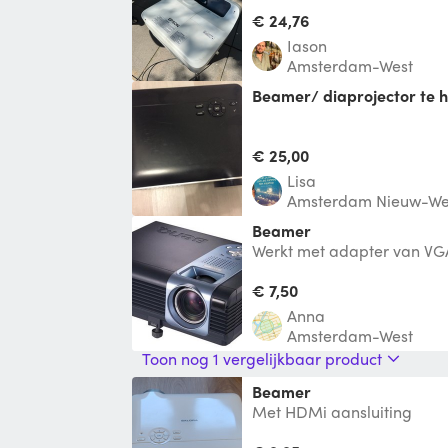
afstand ✅ Helder en scher
ook ove
€ 24,76
Iason
Amsterdam-West
beamer/ diaprojector te
€ 25,00
Lisa
Amsterdam Nieuw-We
Beamer
Werkt met adapter van VG
HDMI.
€ 7,50
Anna
Amsterdam-West
Toon nog 1 vergelijkbaar product
Beamer
Met HDMi aansluiting