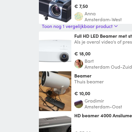
HDMI.
€ 7,50
Anna
Amsterdam-West
Toon nog 1 vergelijkbaar product
Full HD LED Beamer met st
Als je overal video's of pre
je voor de compacte LG PF
beamer
€ 18,00
Bart
Amsterdam Oud-Zuid
Beamer
Thuis beamer
€ 10,00
Gradimir
Amsterdam-Oost
HD beamer 4000 Ansilum