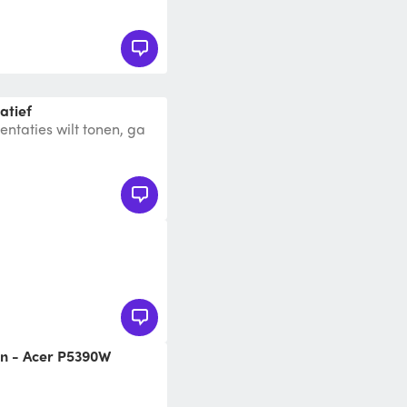
atief
sentaties wilt tonen, ga
50KS. Deze mini
en - Acer P5390W