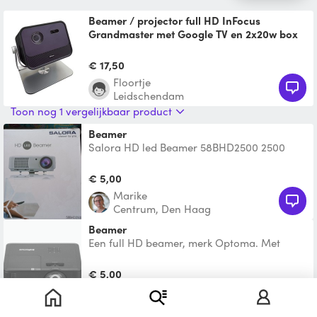
Beamer / projector full HD InFocus
Grandmaster met Google TV en 2x20w box
Heel complete lifestyle projector / beamer,
de InFocus Crusader Grandmaster led
€ 17,50
beamer, met full HD
Floortje
Leidschendam
Toon nog 1 vergelijkbaar product
Beamer
Salora HD led Beamer 58BHD2500 2500
lumen, hdmi en andere kabels
€ 5,00
Marike
Centrum, Den Haag
Beamer
Een full HD beamer, merk Optoma. Met
afstandsbediening, voedingskabel en hdmi
kabel.
€ 5,00
Michel
Alphen aan den Rijn