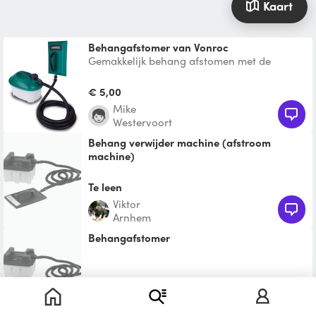
Kaart
Behangafstomer van Vonroc
Gemakkelijk behang afstomen met de
Vonroc stomer. Puur op water en
elektriciteit, geen andere middel
€ 5,00
Mike
Westervoort
Behang verwijder machine (afstroom
machine)
Om te klussen in huis, graag dit weekend als
het kan
Te leen
Viktor
Arnhem
Behangafstomer
Te leen
Maaike
Zevenaar