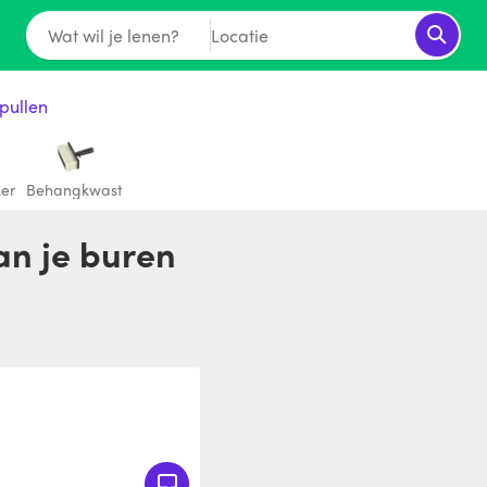
Wat wil je lenen?
Locatie
pullen
er
Behangkwast
an je buren