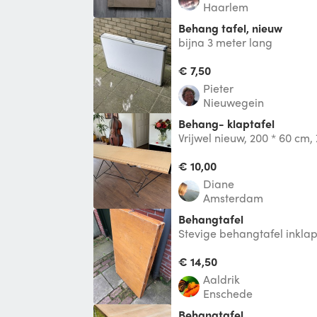
Haarlem
behang tafel, nieuw
bijna 3 meter lang
€ 7,50
Pieter
Nieuwegein
Behang- klaptafel
Vrijwel nieuw, 200 * 60 cm
€ 10,00
Diane
Amsterdam
Behangtafel
Stevige behangtafel inkla
slap bouwmarktgeval!
€ 14,50
Aaldrik
Enschede
Behangtafel