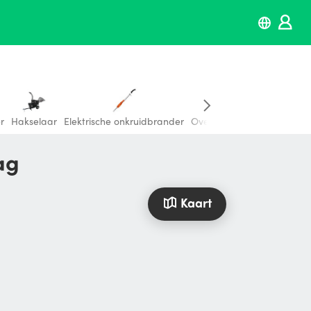
r
Hakselaar
Elektrische onkruidbrander
Overige elektrisch tuinge
ag
Kaart