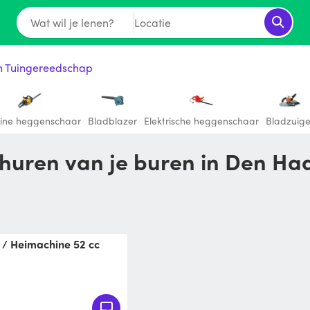
Wat wil je lenen?
Locatie
ch Tuingereedschap
ine heggenschaar
Bladblazer
Elektrische heggenschaar
Bladzuige
 huren van je buren in Den Ha
 beschoeingen makelijk
nzine