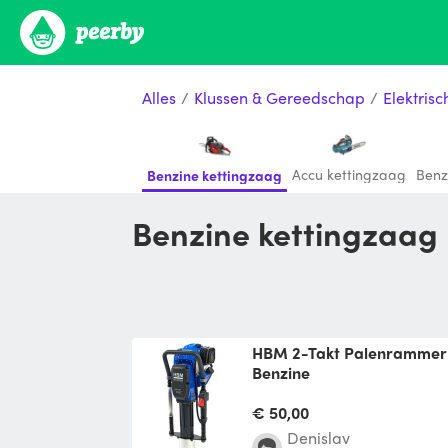
Alles
/
Klussen & Gereedschap
/
Elektris
Accu kettingzaag
Benz
Benzine kettingzaag
Benzine kettingzaag
HBM 2-Takt Palenrammer / Heimachine 52 cc
Benzine
voor schuttingen vlonders
zonder te graven 4 takt be
€ 50,00
Denislav