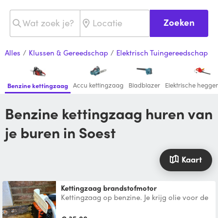
Zoeken
Alles
/
Klussen & Gereedschap
/
Elektrisch Tuingereedschap
Accu kettingzaag
Bladblazer
Elektrische hegg
Benzine kettingzaag
Benzine kettingzaag huren van
je buren in Soest
Kaart
Kettingzaag brandstofmotor
Kettingzaag op benzine. Je krijg olie voor de
ketting en brandstof mee. Prima zaag voor
het lichtere