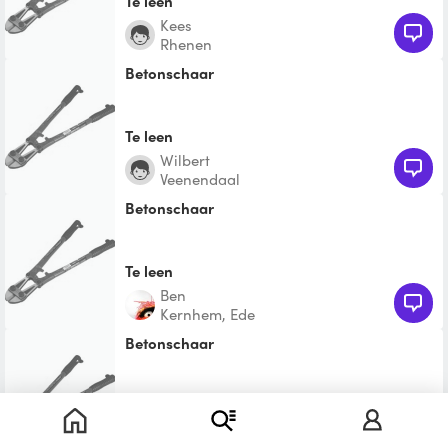
Te leen
Kees
Rhenen
Betonschaar
Te leen
Wilbert
Veenendaal
Betonschaar
Te leen
Ben
Kernhem, Ede
Betonschaar
Te leen
Marco