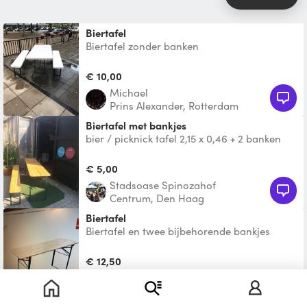
Biertafel
Biertafel zonder banken
€ 10,00
Michael
Prins Alexander, Rotterdam
biertafel met bankjes
bier / picknick tafel 2,15 x 0,46 + 2 banken
(deelbaar door het midden (2 sets) biertafel
/ picknick
€ 5,00
Stadsoase Spinozahof
Centrum, Den Haag
Biertafel
Biertafel en twee bijbehorende bankjes
€ 12,50
Olivier
Kralingen-Crooswijk, Rotterdam