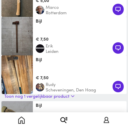
€ 5,00
Marco
Rotterdam
bijl
€ 7,50
erik
Leiden
bijl
€ 7,50
Rudy
Scheveningen, Den Haag
Toon nog 1 vergelijkbaar product
Bijl
€ 2,50