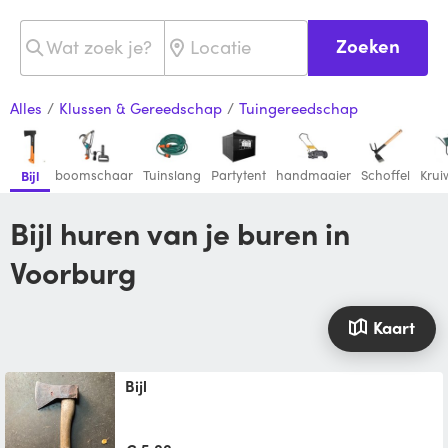
Zoeken
Alles
/
Klussen & Gereedschap
/
Tuingereedschap
boomschaar
Tuinslang
Partytent
handmaaier
Schoffel
Kru
Bijl
Bijl huren van je buren in
Voorburg
Kaart
Bijl