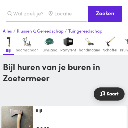
Zoeken
Alles
/
Klussen & Gereedschap
/
Tuingereedschap
boomschaar
Tuinslang
Partytent
handmaaier
Schoffel
Kru
Bijl
Bijl huren van je buren in
Zoetermeer
Kaart
Bijl