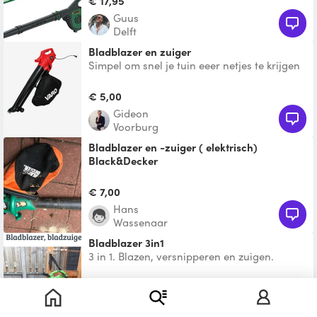
€ 17,95
Guus
Delft
Bladblazer en zuiger
Simpel om snel je tuin eeer netjes te krijgen
€ 5,00
Gideon
Voorburg
bladblazer en -zuiger ( elektrisch)
Black&Decker
€ 7,00
Hans
Wassenaar
Bladblazer 3in1
3 in 1. Blazen, versnipperen en zuigen.
€ 15,00
Stanley