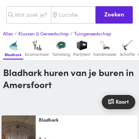
Zoeken
Alles
/
Klussen & Gereedschap
/
Tuingereedschap
boomschaar
Tuinslang
Partytent
handmaaier
Schoffel
Bladhark
Bladhark huren van je buren in
Amersfoort
Kaart
Bladhark