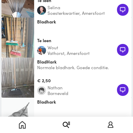
Te leen
Selina
Soesterkwartier, Amersfoort
Bladhark
Te leen
Wout
Vathorst, Amersfoort
BladHark
Normale bladhark. Goede conditie.
€ 2,50
Nathan
Barneveld
Bladhark
Te leen
Wiek