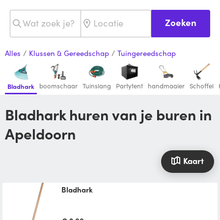
Zoeken
Alles
/
Klussen & Gereedschap
/
Tuingereedschap
boomschaar
Tuinslang
Partytent
handmaaier
Schoffel
Bladhark
Bladhark huren van je buren in
Apeldoorn
Kaart
bladhark