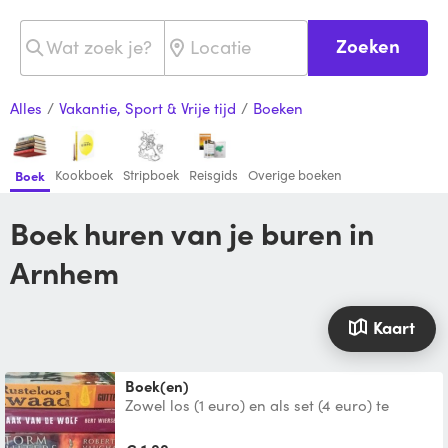
Zoeken
Alles
/
Vakantie, Sport & Vrije tijd
/
Boeken
Kookboek
Stripboek
Reisgids
Overige boeken
Boek
Boek huren van je buren in
Arnhem
Kaart
Boek(en)
Zowel los (1 euro) en als set (4 euro) te
huren. Rusteloos Kwaad - Rene Gutteridge
Wraak Van De Wol