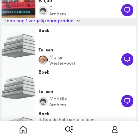
€ 1,00
C.
Arnhem
Toon nog 1 vergelijkbaar product
Boek
Te leen
Margit
Westervoort
Boek
Te leen
Mariëlle
Arnhem
Boek
Ik heb de hele serie te leen.
Te leen