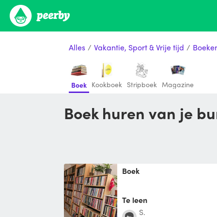
Alles
/
Vakantie, Sport & Vrije tijd
/
Boeke
Kookboek
Stripboek
Magazine
Boek
Boek huren van je b
Boek
Te leen
S.