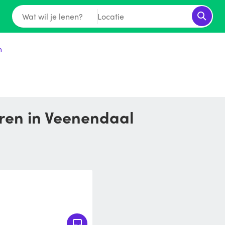
Wat wil je lenen?
Locatie
n
uren in Veenendaal