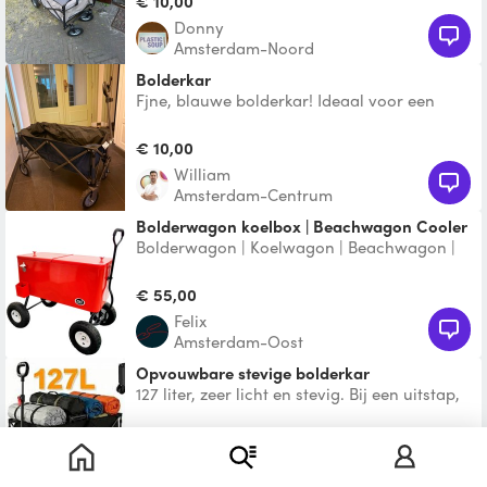
€ 10,00
Donny
Amsterdam-Noord
Bolderkar
Fjne, blauwe bolderkar! Ideaal voor een
stranddag! Graag schoon retour
€ 10,00
William
Amsterdam-Centrum
Bolderwagon koelbox | Beachwagon Cooler
Bolderwagon | Koelwagon | Beachwagon |
Koelbox op wielen | Cooler box on wheels.
Inhoud 72 L.
€ 55,00
Felix
Amsterdam-Oost
Opvouwbare stevige bolderkar
127 liter, zeer licht en stevig. Bij een uitstap,
in de tuin of op de bouwplaats: de plooibare
han
€ 10,00
Mokum