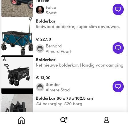
Te leen
Falco
Soest
Bolderkar
Redwood bolderkar, super slim opvouwen,
brede wielen voor op het strand en meer
dan 100kg draagvermo
€ 22,50
Bernard
Almere Poort
Bolderkar
Net nieuwe bolderkar. Handig voor camping
of pretpark enz
€ 13,00
Sander
Almere Stad
Bolderkar 88 x 73 x 102,5 cm
€4 bezorging €20 borg
€ 5,00
Shan