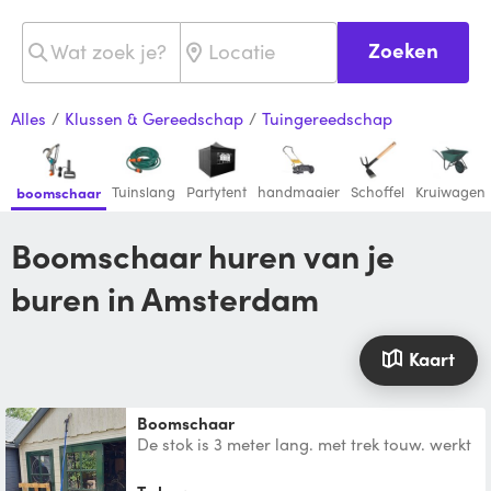
Zoeken
Alles
/
Klussen & Gereedschap
/
Tuingereedschap
Tuinslang
Partytent
handmaaier
Schoffel
Kruiwagen
boomschaar
boomschaar huren van je
buren in Amsterdam
Kaart
boomschaar
De stok is 3 meter lang. met trek touw. werkt
perfect. wel tot 3 cm dikke takken