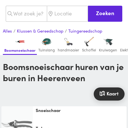
Zoeken
Alles
/
Klussen & Gereedschap
/
Tuingereedschap
Tuinslang
handmaaier
Schoffel
Kruiwagen
Elek
Boomsnoeischaar
Boomsnoeischaar huren van je
buren in Heerenveen
Kaart
snoeischaar