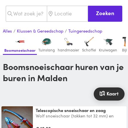
Zoeken
Alles
/
Klussen & Gereedschap
/
Tuingereedschap
Tuinslang
handmaaier
Schoffel
Kruiwagen
Bijl
Boomsnoeischaar
Boomsnoeischaar huren van je
buren in Malden
Kaart
Telescopische snoeischaar en zaag
Wolf snoeischaar (takken tot 32 mm) en
zaag, op steel (2 tot 4 meter).