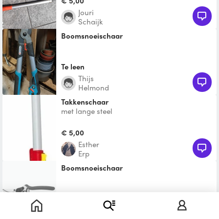
€ 5,00
Jouri
Schaijk
Boomsnoeischaar
Te leen
Thijs
Helmond
Takkenschaar
met lange steel
€ 5,00
Esther
Erp
Boomsnoeischaar
Te leen
Toon